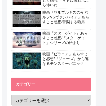
じと感想/トマトに襲われた
ら怖いね
映画『ワルプルギスの夜 ウ
ルフVSヴァンパイア』あら
すじと感想/苦悩する狼男
映画『スターゲイト』あら
すじと感想/「スターゲイ
ト」シリーズの始まり！
映画『ピラニア』あらすじ
と感想/『ジョーズ』から連
なるモンスターパニック！
カテゴリー