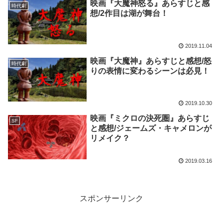
映画『大魔神怒る』あらすじと感
時代劇
想/2作目は湖が舞台！
2019.11.04
映画『大魔神』あらすじと感想/怒
時代劇
りの表情に変わるシーンは必見！
2019.10.30
映画『ミクロの決死圏』あらすじ
SF
と感想/ジェームズ・キャメロンが
リメイク？
2019.03.16
スポンサーリンク