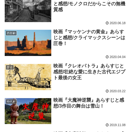
と感想/モノクロだからこその無機
質感
2020.06.18
映画『マッケンナの黄金』あらす
西部劇
じと感想/クライマックスシーンは
圧巻！
2020.04.04
映画『クレオパトラ』あらすじと
歴史
感想/壮絶な愛に生きた古代エジプ
ト最後の女王
2020.03.22
映画『大魔神逆襲』あらすじと感
時代劇
想/3作目の舞台は雪山！
2019.11.08