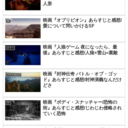
人形
映画『オブリビオン』あらすじと感想/
SF
愛について問いかけるSF
映画『人狼ゲーム 夜になったら、最
ホラー
後』あらすじと感想/人狼×雪山=素敵
映画『封神伝奇 バトル・オブ・ゴッ
ファンタジー
ド』あらすじと感想/封神演義なんだけ
どさ
映画『ボディ・スナッチャー/恐怖の
SF
街』あらすじと感想/じわじわ侵略され
ていく恐怖