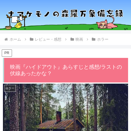
ホーム
レビュー・感想
映画
ホラー
PR
映画『ハイドアウト』あらすじと感想/ラストの
伏線あったかな？
ホラー