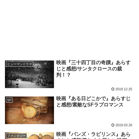
映画『三十四丁目の奇蹟』あらす
ヒューマンドラマ
じと感想/サンタクロースの裁
判！？
2019.12.25
映画『ある日どこかで』あらすじ
SF
と感想/素敵なSFラブロマンス
2019.03.26
映画『パンズ・ラビリンス』あら
ファンタジー