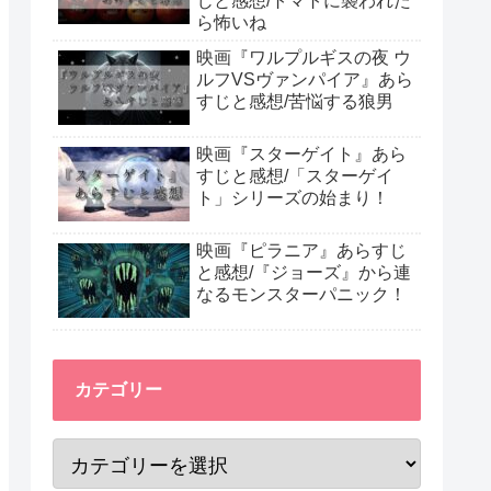
じと感想/トマトに襲われた
ら怖いね
映画『ワルプルギスの夜 ウ
ルフVSヴァンパイア』あら
すじと感想/苦悩する狼男
映画『スターゲイト』あら
すじと感想/「スターゲイ
ト」シリーズの始まり！
映画『ピラニア』あらすじ
と感想/『ジョーズ』から連
なるモンスターパニック！
カテゴリー