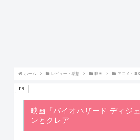
ホーム
レビュー・感想
映画
アニメ・3D
PR
映画『バイオハザード ディジ
ンとクレア