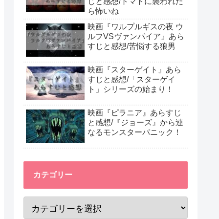
じと感想/トマトに襲われた
ら怖いね
映画『ワルプルギスの夜 ウ
ルフVSヴァンパイア』あら
すじと感想/苦悩する狼男
映画『スターゲイト』あら
すじと感想/「スターゲイ
ト」シリーズの始まり！
映画『ピラニア』あらすじ
と感想/『ジョーズ』から連
なるモンスターパニック！
カテゴリー