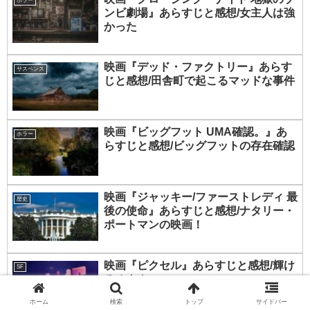
ホラー
ンビ劇場』あらすじと感想/女主人は強
かった
映画『デッド・ファクトリー』あらす
サスペンス
じと感想/田舎町で起こるマッドな事件
映画『ビッグフット UMA確認。』あ
ホラー
らすじと感想/ビッグフットの存在確認
映画『ジャッキー/ファーストレディ 最
歴史
後の使命』あらすじと感想/ナタリー・
ポートマンの映画！
映画『ピクセル』あらすじと感想/輝け
SF
るオタク
ホーム
検索
トップ
サイドバー