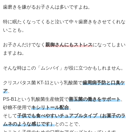
歯磨きを嫌がるお子さんは多いですよね。
特に眠たくなってくると泣いて中々歯磨きをさせてくれな
いことも。
お子さんだけでなく
親御さんにもストレス
になってしまい
ますよね。
そんな時はこの「ムシバイ」が役に立つかもしれません。
クリスパタス菌 KT-11という乳酸菌で
歯周病予防と口臭ケ
ア
、
PS-B1という乳酸菌生産物質で
善玉菌の働きをサポート
、
砂糖不使用で
キシリトール配合
、
そして
子供でも食べやすいチュアブルタイプ（お菓子のラ
ムネのような感じです）
とのことで、