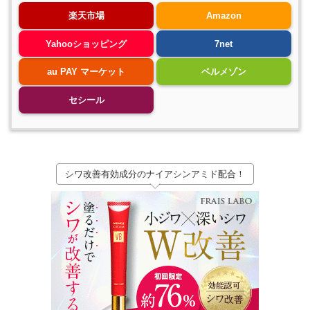
楽天市場
Amazon
Yahooショッピング
7net
au PAY マーケット
ベルメゾン
セシール
シワ改善有効成分のナイアシンアミド配合！