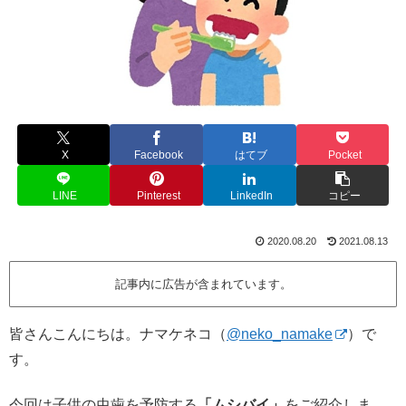
X
Facebook
はてブ
Pocket
LINE
Pinterest
LinkedIn
コピー
2020.08.20
2021.08.13
記事内に広告が含まれています。
皆さんこんにちは。ナマケネコ（
@neko_namake
）で
す。
今回は子供の虫歯を予防する
「ムシバイ」
をご紹介しま